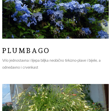
PLUMBAGO
Vrlo jednostavna i lijepa biljka neobično tirkizno-plave i bijele, a
odnedavno i crvenkast