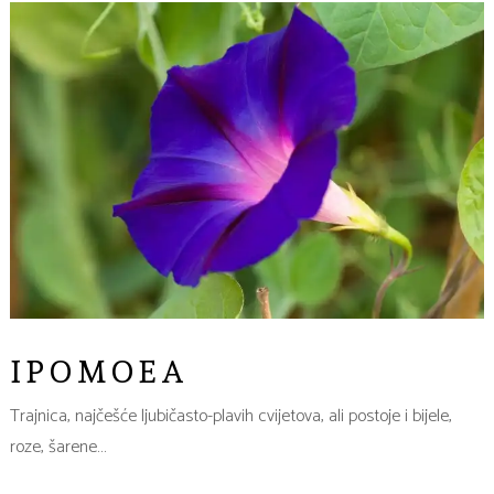
IPOMOEA
Trajnica, najčešće ljubičasto-plavih cvijetova, ali postoje i bijele,
roze, šarene…