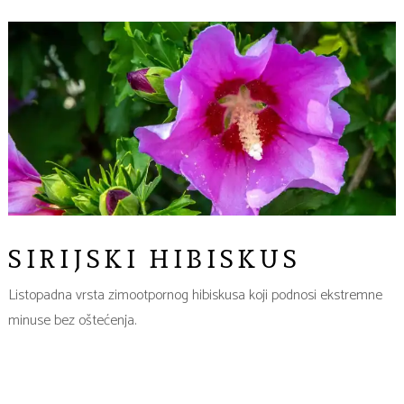
SIRIJSKI HIBISKUS
Listopadna vrsta zimootpornog hibiskusa koji podnosi ekstremne
minuse bez oštećenja.