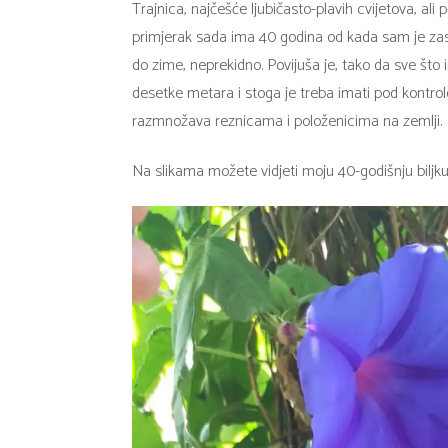
Trajnica, najčešće ljubičasto-plavih cvijetova, al
primjerak sada ima 40 godina od kada sam je zasa
do zime, neprekidno. Povijuša je, tako da sve što 
desetke metara i stoga je treba imati pod kontrol
razmnožava reznicama i položenicima na zemlji.
Na slikama možete vidjeti moju 40-godišnju biljku