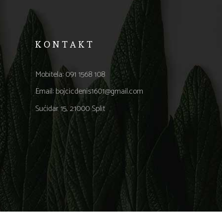
KONTAKT
Mobitela:
091 1568 108
Email:
bojcicdenis1601@gmail.com
Sućidar 15, 21000 Split