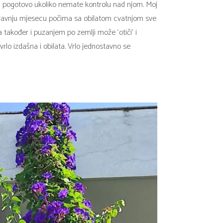
tara pogotovo ukoliko nemate kontrolu nad njom. Moj
u travnju mjesecu počima sa obilatom cvatnjom sve
a također i puzanjem po zemlji može ‘otiči’ i
rlo izdašna i obilata. Vrlo jednostavno se