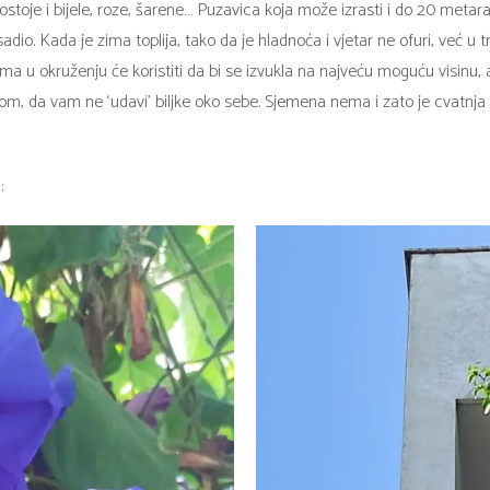
i postoje i bijele, roze, šarene… Puzavica koja može izrasti i do 20 me
dio. Kada je zima toplija, tako da je hladnoća i vjetar ne ofuri, već 
ima u okruženju će koristiti da bi se izvukla na najveću moguću visinu, 
om, da vam ne ‘udavi’ biljke oko sebe. Sjemena nema i zato je cvatnja v
: