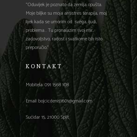
“Oduvijek je poznato da zemlja opušta.
Moje biljke su moja antistres terapija, moj
lijek kada se umorim od svega, ljudi,
problema… Tu pronalazim svoj mir,
zadovoljstvo, radost i svatkome bih isto
preporučio.”
KONTAKT
Mobitela:
091 1568 108
Email:
bojcicdenis1601@gmail.com
Sućidar 15, 21000 Split