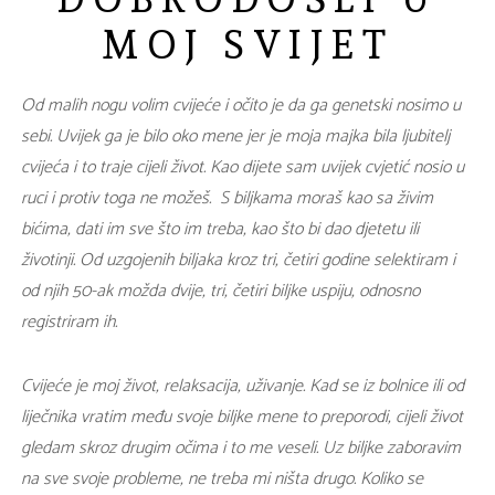
MOJ SVIJET
Od malih nogu volim cvijeće i očito je da ga genetski nosimo u
sebi. Uvijek ga je bilo oko mene jer je moja majka bila ljubitelj
cvijeća i to traje cijeli život. Kao dijete sam uvijek cvjetić nosio u
ruci i protiv toga ne možeš.
S biljkama moraš kao sa živim
bićima, dati im sve što im treba, kao što bi dao djetetu ili
životinji. Od uzgojenih biljaka kroz tri, četiri godine selektiram i
od njih 50-ak možda dvije, tri, četiri biljke uspiju, odnosno
registriram ih.
Cvijeće je moj život, relaksacija, uživanje. Kad se iz bolnice ili od
liječnika vratim među svoje biljke mene to preporodi, cijeli život
gledam skroz drugim očima i to me veseli. Uz biljke zaboravim
na sve svoje probleme, ne treba mi ništa drugo. Koliko se