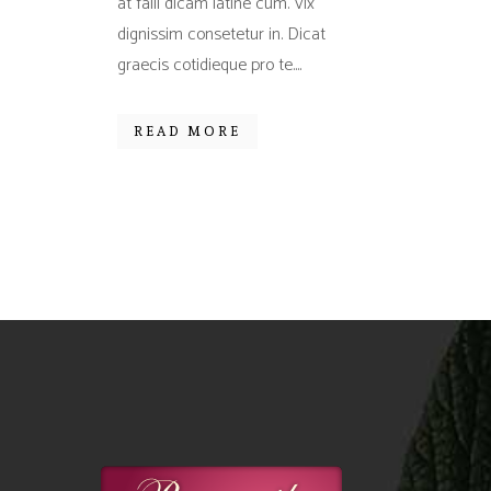
at falli dicam latine cum. Vix
dignissim consetetur in. Dicat
graecis cotidieque pro te....
READ MORE